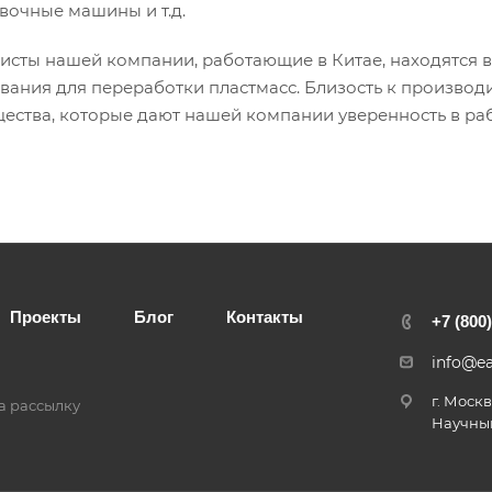
вочные машины и т.д.
исты нашей компании, работающие в Китае, находятся 
вания для переработки пластмасс. Близость к производи
ества, которые дают нашей компании уверенность в раб
Проекты
Блог
Контакты
+7 (800
info@e
г. Моск
а рассылку
Научный,