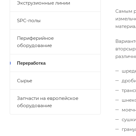
Экструзионные линии
Самым р
измельч
SPC-полы
материа
Периферийное
Вариант
оборудование
вторсыр
различны
Переработка
шред
Сырье
дроби
транс
Запчасти на европейское
шнеко
оборудование
моечн
сушки
грану