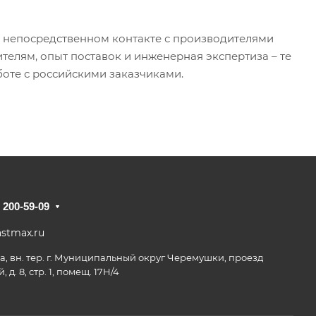
в непосредственном контакте с производителями
телям, опыт поставок и инженерная экспертиза – те
оте с российскими заказчиками.
) 200-59-09
astmax.ru
ва, вн. тер. г. Муниципальный округ Черемушки, проезд
 д. 8, стр. 1, помещ. 17Н/4