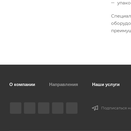
упако
Специал
оборудо
преимущ
О компании
Направления
Наши услуги
Подписаться н