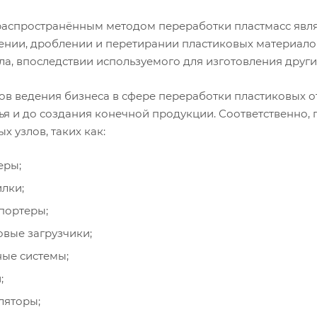
аспространённым методом переработки пластмасс являе
ении, дроблении и перетирании пластиковых материало
ла, впоследствии используемого для изготовления други
ов ведения бизнеса в сфере переработки пластиковых от
ья и до создания конечной продукции. Соответственно,
х узлов, таких как:
еры;
лки;
портеры;
вые загрузчики;
ые системы;
;
ляторы;