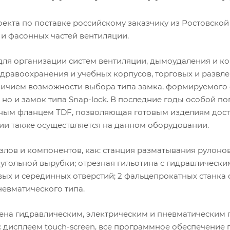
екта по поставке российскому заказчику из Ростовской
и фасонных частей вентиляции.
ля организации систем вентиляции, дымоудаления и к
равоохранения и учебных корпусов, торговых и развле
личием возможности выбора типа замка, формируемого
 но и замок типа Snap-lock. В последние годы особой п
ным фланцем TDF, позволяющая готовым изделиям дост
гии также осуществляется на данном оборудовании.
узлов и компонентов, как: станция разматывания рулонов
оугольной вырубки; отрезная гильотина с гидравлическ
ых и серединных отверстий; 2 фальцепрокатных станка
невматического типа.
ена гидравлическим, электрическим и пневматическим 
дисплеем touch-screen, все программное обеспечение п