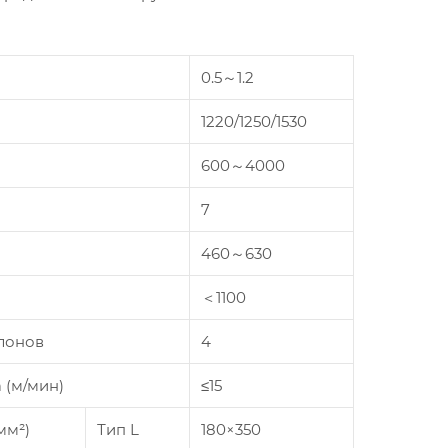
0.5～1.2
1220/1250/1530
600～4000
7
460～630
＜1100
лонов
4
 (м/мин)
≤15
мм²)
Тип L
180×350