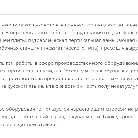
участков воздуховодов, в данную поставку входят такж
. В перечень этого набора оборудования входят: фальц
щей плиты, гидравлическая вертикальная замыкающая (
ибочная станция (пневматического типа), пресс для выру
ытом работы в сфере производственного оборудования
ми производителями, а в России у многих крупных игро
ю производитель предоставляет отечественным покупат
а русском языке, а также возможность получения услуг
ое оборудование пользуется нарастающим спросом на р
непродолжительный период окупаемости. Также, кроме т
логий в данной отрасли.