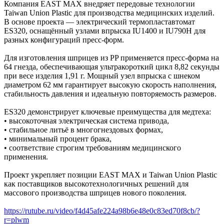
Компания EAST MAX внедряет передовые технологии
Taiwan Union Plastic для производства медицинских изделий.
В основе проекта — электрический термопластавтомат
ES320, оснащённый узлами впрыска IU1400 и IU790H для
разных конфигураций пресс-форм.
Для изготовления шприцев из PP применяется пресс-форма на
64 гнезда, обеспечивающая ультракороткий цикл 8,82 секунды
при весе изделия 1,91 г. Мощный узел впрыска с шнеком
диаметром 62 мм гарантирует высокую скорость наполнения,
стабильность давления и идеальную повторяемость размеров.
ES320 демонстрирует ключевые преимущества для медтеха:
• высокоточная электрическая система привода,
• стабильное литьё в многогнездовых формах,
• минимальный процент брака,
• соответствие строгим требованиям медицинского
применения.
Проект укрепляет позиции EAST MAX и Taiwan Union Plastic
как поставщиков высокотехнологичных решений для
массового производства шприцев нового поколения.
https://rutube.ru/video/f4d45afe224a98b6e48e0c83ed70f8cb/?
r=plwm